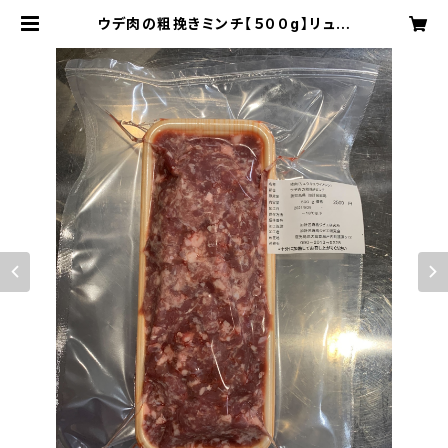
ウデ肉の粗挽きミンチ【５００g】リュウ
キュウイノシシ 捕獲地：加計呂麻島
| 加計呂麻島ジビエ研究会